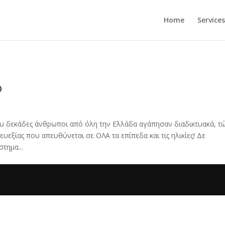
Home
Services
o
που δεκάδες άνθρωποι από όλη την Ελλάδα αγάπησαν διαδικτυακά, τ
treat ευεξίας που απευθύνεται σε ΟΛΑ τα επίπεδα και τις ηλικίες! Δε
τημα...
.