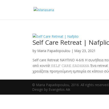
Self Care Retreat | Nafpli
by
Maria Papadopoulou
|
May 23, 2021
Self care Retreat ΝΑΥΠΛΙΟ 4-6/6 H συνήθεια 
από κοντά! 𝚂𝙴𝙻𝙵 𝙲𝙰𝚁𝙴 𝚂𝙰𝙳𝙷𝙰𝙽𝙰 Ένα re
χρειάζεται προηγούμενη εμπειρία σε κάποιο σύσ
© Maria Papadopoulou, 2016. All rights reserved
Design by Evangelos Aik