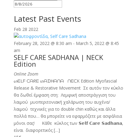
Latest Past Events
Feb
28
2022
February 28, 2022 @ 8:30 am
-
March 5, 2022 @ 8:45
am
SELF CARE SADHANA | NECK
Edition
Online Zoom
ᔕᗴLᖴ ᑕᗩᖇᗴ ᔕᗩᗪᕼᗩᑎᗩ ᑎᗴᑕK Edition Myofascial
Release & Restorative Movement Σε αυτόν τον κύκλο
θα δωθεί έμφαση στη: Λεμφική αποστράγγιση του
λαιμού ︎μυοπεριτονιακή χαλάρωση του αυχένα/
λαιμού τεχνικές για το double chin καθώς και άλλα
πολλά που… θα μπορείτε να εφαρμόζετε με ασφάλεια
μόνοι σας! Κάθε κύκλος των 𝗦𝗲𝗹𝗳 𝗖𝗮𝗿𝗲 𝗦𝗮𝗱𝗵𝗮𝗻𝗮,
είναι διαφορετικός […]