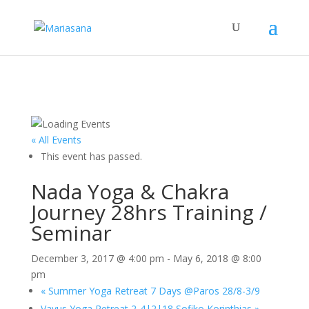
« All Events
This event has passed.
Nada Yoga & Chakra
Journey 28hrs Training /
Seminar
December 3, 2017 @ 4:00 pm
-
May 6, 2018 @ 8:00
pm
«
Summer Yoga Retreat 7 Days @Paros 28/8-3/9
Vayus Yoga Retreat 2-4|2|18 Sofiko Korinthias
»