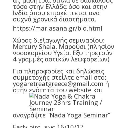
ως μαθήτρια δίπλα σε δασκάλους
τόσο στην Ελλάδα όσο και στην
Ινδία όπου επισκέπτεται ανά
συχνά χρονικά διαστήματα.
https://mariasana.gr/bio.html
Xώρος διεξαγωγής σεμιναρίου:
Mercury Shala, Μαρούσι (πλησίον
νοσοκομείου Υγεία. Εξυπηρετούν
4 γραμμές αστικών λεωφορείων)
Για πληροφορίες και δηλώσεις
συμμετοχής στείλτε email στο:
yogaretreatgreece@gmail.com ή
στην ενότητ
α του website και
αναγράψτε “Nada Yoga Seminar”
Early bird εως 16/10/17