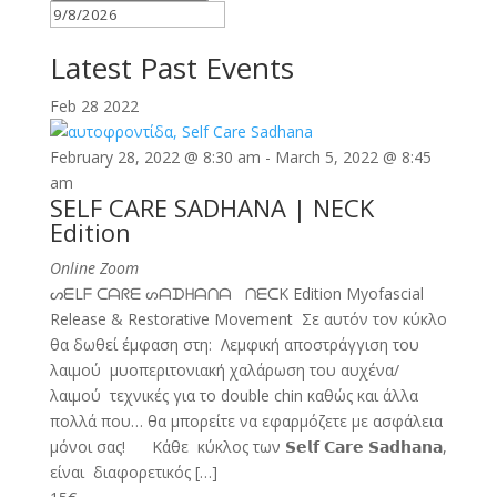
Latest Past Events
Feb
28
2022
February 28, 2022 @ 8:30 am
-
March 5, 2022 @ 8:45
am
SELF CARE SADHANA | NECK
Edition
Online Zoom
ᔕᗴLᖴ ᑕᗩᖇᗴ ᔕᗩᗪᕼᗩᑎᗩ ᑎᗴᑕK Edition Myofascial
Release & Restorative Movement Σε αυτόν τον κύκλο
θα δωθεί έμφαση στη: Λεμφική αποστράγγιση του
λαιμού ︎μυοπεριτονιακή χαλάρωση του αυχένα/
λαιμού τεχνικές για το double chin καθώς και άλλα
πολλά που… θα μπορείτε να εφαρμόζετε με ασφάλεια
μόνοι σας! Κάθε κύκλος των 𝗦𝗲𝗹𝗳 𝗖𝗮𝗿𝗲 𝗦𝗮𝗱𝗵𝗮𝗻𝗮,
είναι διαφορετικός […]