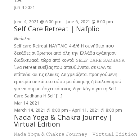
15€
Jun
4
2021
June 4, 2021 @ 6:00 pm
-
June 6, 2021 @ 6:00 pm
Self Care Retreat | Nafplio
Nαύπλιο
Self care Retreat ΝΑΥΠΛΙΟ 4-6/6 H συνήθεια που
δεκάδες άνθρωποι από όλη την Ελλάδα αγάπησαν
διαδικτυακά, τώρα από κοντά! 𝚂𝙴𝙻𝙵 𝙲𝙰𝚁𝙴 𝚂𝙰𝙳𝙷𝙰𝙽𝙰
Ένα retreat ευεξίας που απευθύνεται σε ΟΛΑ τα
επίπεδα και τις ηλικίες! Δε χρειάζεται προηγούμενη
εμπειρία σε κάποιο σύστημα άσκησης ή διαλογισμού
για να συμμετάσχει κάποιος. Λίγα λόγια για τη Self
Care Sadhana H Self […]
Mar
14
2021
March 14, 2021 @ 6:00 pm
-
April 11, 2021 @ 8:00 pm
Nada Yoga & Chakra Journey |
Virtual Edition
𝙽𝚊𝚍𝚊 𝚈𝚘𝚐𝚊 & 𝙲𝚑𝚊𝚔𝚛𝚊 𝙹𝚘𝚞𝚛𝚗𝚎𝚢 | 𝚅𝚒𝚛𝚝𝚞𝚊𝚕 𝙴𝚍𝚒𝚝𝚒𝚘𝚗